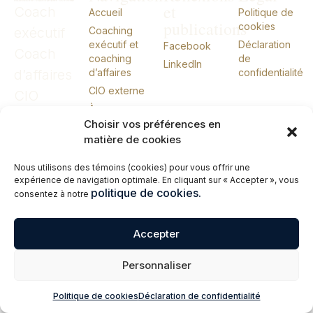
et
Coach
Accueil
Politique de
publications
cookies
exécutif
Coaching
exécutif et
Déclaration
Facebook
Coach
coaching
de
LinkedIn
d’affaires
d’affaires
confidentialité
CIO externe
CIO
À propos
externe
Choisir vos préférences en
Conférences
matière de cookies
Livres
Me joindre
Nous utilisons des témoins (cookies) pour vous offrir une
expérience de navigation optimale. En cliquant sur « Accepter », vous
English
politique de cookies.
consentez à notre
© 2026 Erik Giasson – Coach exécutif. Coach d’affaires. CIO externe.
Accepter
Tous droits réservés.
Personnaliser
Politique de cookies
Déclaration de confidentialité