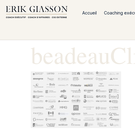
Accueil
Coaching exécut
beadeauCl