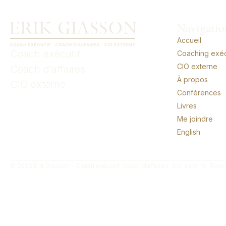
Navigatio
Accueil
Coach exécutif
Coaching exécu
CIO externe
Coach d’affaires
À propos
CIO externe
Conférences
Livres
Me joindre
English
© 2026 Erik Giasson – Coach exécutif. Coach d’affaires. CIO externe. Tous 