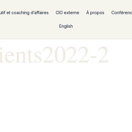
if et coaching d’affaires
CIO externe
À propos
Conféren
English
ients2022-2