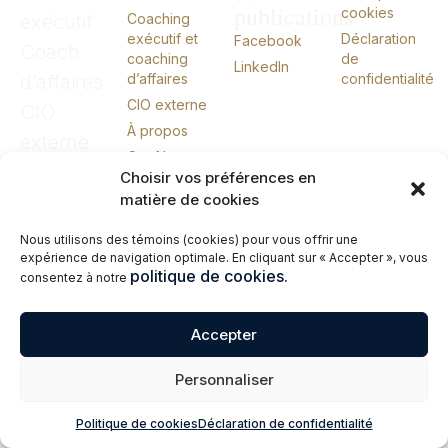
publications
cookies
exécutif
Coaching
exécutif et
Déclaration
Facebook
Coach
coaching
de
LinkedIn
d’affaires
d’affaires
confidentialité
CIO externe
CIO
À propos
externe
Conférences
Choisir vos préférences en
Livres
matière de cookies
Me joindre
English
Nous utilisons des témoins (cookies) pour vous offrir une
expérience de navigation optimale. En cliquant sur « Accepter », vous
politique de cookies.
consentez à notre
© 2026 Erik Giasson – Coach exécutif. Coach d’affaires. CIO externe.
Tous droits réservés.
Accepter
Personnaliser
Politique de cookies
Déclaration de confidentialité