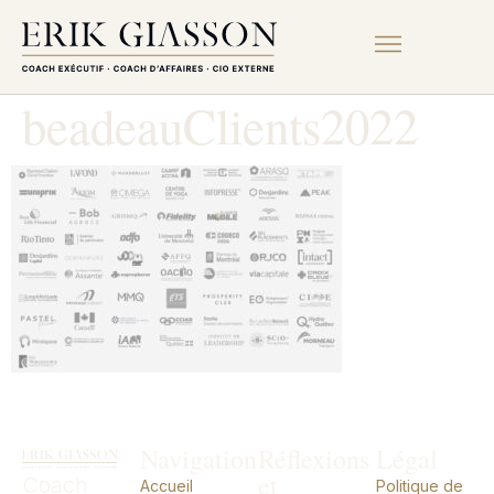
beadeauClients2022
Navigation
Réflexions
Légal
et
Coach
Accueil
Politique de