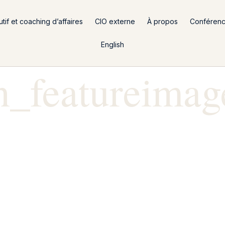
if et coaching d’affaires
CIO externe
À propos
Conféren
English
n_featureimag