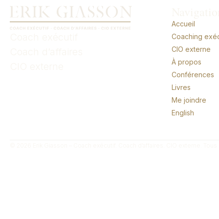
Navigatio
Accueil
Coach exécutif
Coaching exécu
CIO externe
Coach d’affaires
À propos
CIO externe
Conférences
Livres
Me joindre
English
© 2026 Erik Giasson – Coach exécutif. Coach d’affaires. CIO externe. Tous 