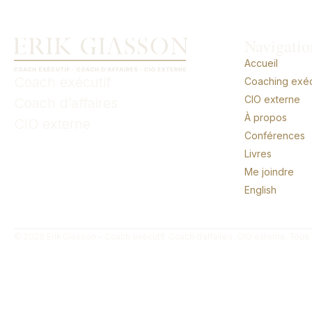
Navigatio
Accueil
Coach exécutif
Coaching exécu
CIO externe
Coach d’affaires
À propos
CIO externe
Conférences
Livres
Me joindre
English
© 2026 Erik Giasson – Coach exécutif. Coach d’affaires. CIO externe. Tous 