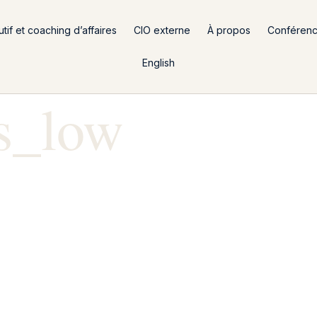
if et coaching d’affaires
CIO externe
À propos
Conféren
English
s_low