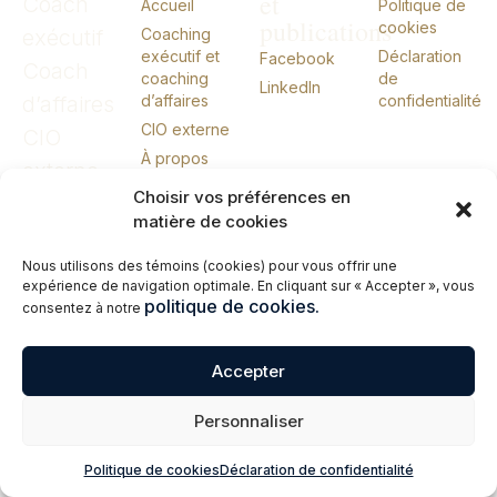
et
Coach
Accueil
Politique de
publications
cookies
exécutif
Coaching
exécutif et
Déclaration
Facebook
Coach
coaching
de
LinkedIn
d’affaires
d’affaires
confidentialité
CIO externe
CIO
À propos
externe
Conférences
Choisir vos préférences en
Livres
matière de cookies
Me joindre
Nous utilisons des témoins (cookies) pour vous offrir une
English
expérience de navigation optimale. En cliquant sur « Accepter », vous
politique de cookies.
consentez à notre
© 2026 Erik Giasson – Coach exécutif. Coach d’affaires. CIO externe.
Tous droits réservés.
Accepter
Personnaliser
Politique de cookies
Déclaration de confidentialité