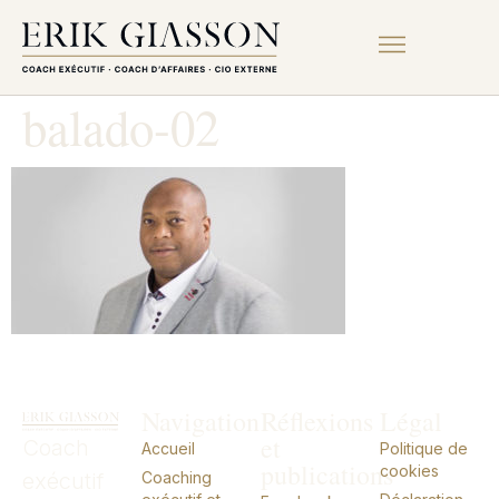
balado-02
Navigation
Réflexions
Légal
et
Coach
Accueil
Politique de
publications
cookies
exécutif
Coaching