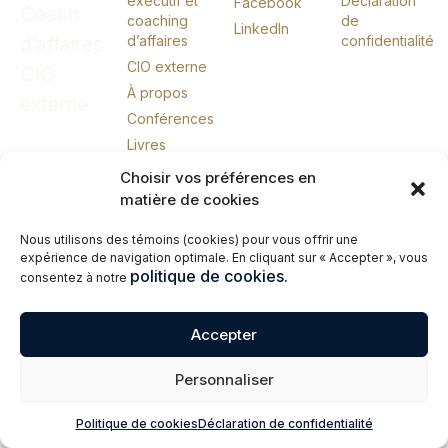
exécutif et
Déclaration
Facebook
Coach
coaching
de
LinkedIn
d’affaires
d’affaires
confidentialité
CIO externe
CIO
À propos
externe
Conférences
Livres
Me joindre
Choisir vos préférences en
English
matière de cookies
Nous utilisons des témoins (cookies) pour vous offrir une
expérience de navigation optimale. En cliquant sur « Accepter », vous
© 2026 Erik Giasson – Coach exécutif. Coach d’affaires. CIO externe.
politique de cookies.
consentez à notre
Tous droits réservés.
Accepter
Personnaliser
Politique de cookies
Déclaration de confidentialité