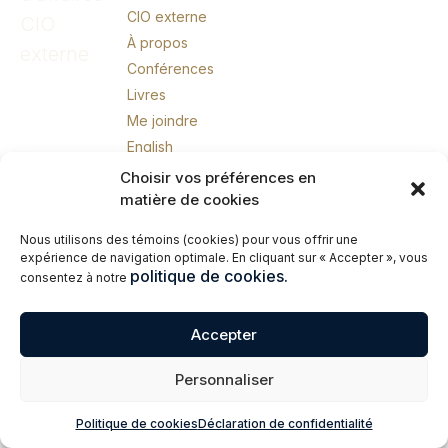
CIO externe
CIO
À propos
externe
Conférences
Livres
Me joindre
English
Choisir vos préférences en
matière de cookies
© 2026 Erik Giasson – Coach exécutif. Coach d’affaires. CIO externe.
Tous droits réservés.
Nous utilisons des témoins (cookies) pour vous offrir une
expérience de navigation optimale. En cliquant sur « Accepter », vous
politique de cookies.
consentez à notre
Accepter
Personnaliser
Politique de cookies
Déclaration de confidentialité