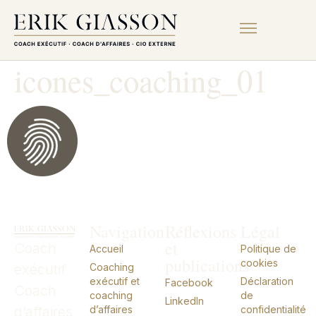
icones_coaching_01
Navigation
Réflexions
Légal
et
Coach
Accueil
Politique de
publications
cookies
exécutif
Coaching
exécutif et
Déclaration
Facebook
Coach
coaching
de
LinkedIn
d’affaires
d’affaires
confidentialité