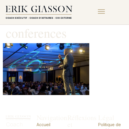
conferences
Navigation
Réflexions
Légal
et
Coach
Accueil
Politique de