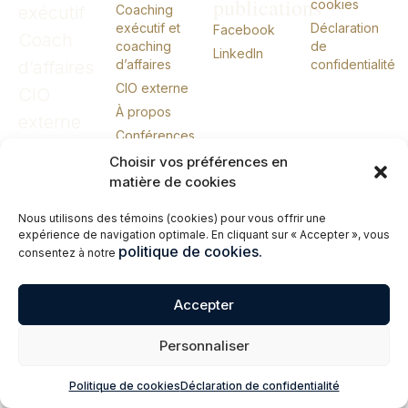
publications
cookies
exécutif
Coaching
exécutif et
Déclaration
Facebook
Coach
coaching
de
LinkedIn
d’affaires
d’affaires
confidentialité
CIO externe
CIO
À propos
externe
Conférences
Livres
Choisir vos préférences en
matière de cookies
Me joindre
English
Nous utilisons des témoins (cookies) pour vous offrir une
expérience de navigation optimale. En cliquant sur « Accepter », vous
politique de cookies.
consentez à notre
© 2026 Erik Giasson – Coach exécutif. Coach d’affaires. CIO externe.
Tous droits réservés.
Accepter
Personnaliser
Politique de cookies
Déclaration de confidentialité