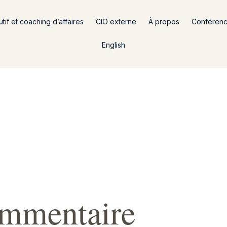
if et coaching d’affaires
CIO externe
À propos
Conféren
English
ommentaire