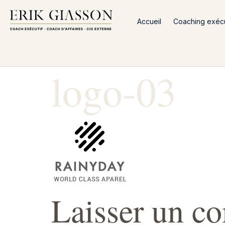
Accueil
Coaching exécut
logo-03
Laisser un c