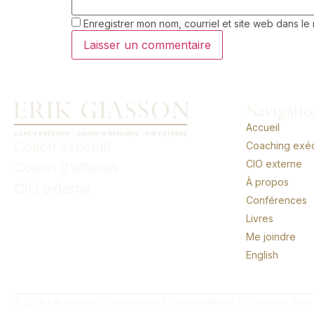
Enregistrer mon nom, courriel et site web dans le
Navigatio
Accueil
Coach exécutif
Coaching exécu
CIO externe
Coach d’affaires
À propos
CIO externe
Conférences
Livres
Me joindre
English
© 2026 Erik Giasson – Coach exécutif. Coach d’affaires. CIO externe. Tous 