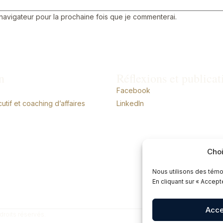
 navigateur pour la prochaine fois que je commenterai.
n
Réflexions et publicat
Facebook
tif et coaching d’affaires
LinkedIn
Choi
Nous utilisons des témo
En cliquant sur « Accep
Acce
droits réservés.