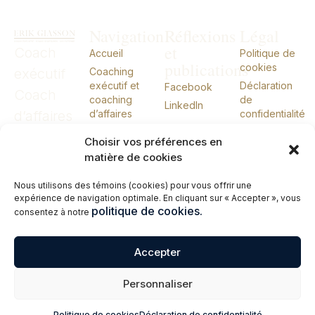
Navigation
Réflexions
Légal
et
Coach
Accueil
Politique de
publications
cookies
exécutif
Coaching
exécutif et
Déclaration
Facebook
Coach
coaching
de
LinkedIn
d’affaires
d’affaires
confidentialité
CIO externe
CIO
Choisir vos préférences en
À propos
externe
matière de cookies
Conférences
Nous utilisons des témoins (cookies) pour vous offrir une
Livres
expérience de navigation optimale. En cliquant sur « Accepter », vous
Me joindre
politique de cookies.
consentez à notre
English
Accepter
© 2026 Erik Giasson – Coach exécutif. Coach d’affaires. CIO externe.
Personnaliser
Tous droits réservés.
Politique de cookies
Déclaration de confidentialité