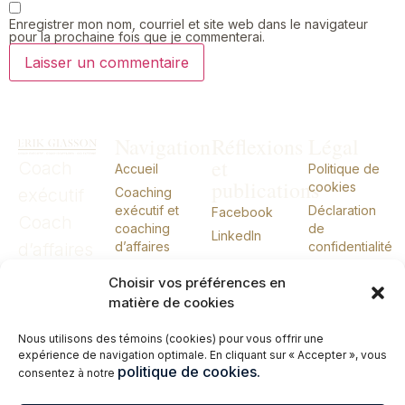
Enregistrer mon nom, courriel et site web dans le navigateur
pour la prochaine fois que je commenterai.
Navigation
Réflexions
Légal
et
Coach
Accueil
Politique de
publications
cookies
exécutif
Coaching
exécutif et
Déclaration
Facebook
Coach
coaching
de
LinkedIn
d’affaires
d’affaires
confidentialité
CIO externe
CIO
Choisir vos préférences en
À propos
externe
matière de cookies
Conférences
Nous utilisons des témoins (cookies) pour vous offrir une
Livres
expérience de navigation optimale. En cliquant sur « Accepter », vous
Me joindre
politique de cookies.
consentez à notre
English