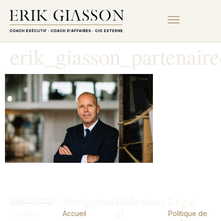
erik_giasson_partenaired
Navigation
Réflexions
Légal
et
Coach
Accueil
Politique de