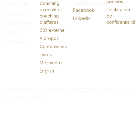
publications
cookies
exécutif
Coaching
exécutif et
Déclaration
Facebook
Coach
coaching
de
LinkedIn
d’affaires
d’affaires
confidentialité
CIO externe
CIO
À propos
externe
Conférences
Livres
Me joindre
English
© 2026 Erik Giasson – Coach exécutif. Coach d’affaires. CIO externe.
Tous droits réservés.