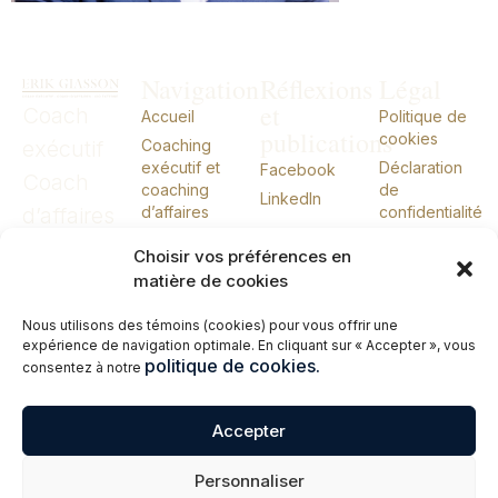
Navigation
Réflexions
Légal
et
Coach
Accueil
Politique de
publications
cookies
exécutif
Coaching
exécutif et
Déclaration
Facebook
Coach
coaching
de
LinkedIn
d’affaires
d’affaires
confidentialité
CIO externe
CIO
Choisir vos préférences en
À propos
externe
matière de cookies
Conférences
Nous utilisons des témoins (cookies) pour vous offrir une
Livres
expérience de navigation optimale. En cliquant sur « Accepter », vous
Me joindre
politique de cookies.
consentez à notre
English
Accepter
© 2026 Erik Giasson – Coach exécutif. Coach d’affaires. CIO externe.
Personnaliser
Tous droits réservés.