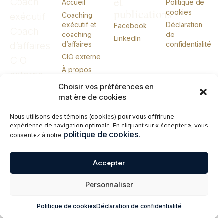
et
Coach
Accueil
Politique de
publications
cookies
exécutif
Coaching
exécutif et
Déclaration
Facebook
Coach
coaching
de
LinkedIn
d’affaires
d’affaires
confidentialité
CIO externe
CIO
À propos
externe
Conférences
Choisir vos préférences en
Livres
matière de cookies
Me joindre
Nous utilisons des témoins (cookies) pour vous offrir une
English
expérience de navigation optimale. En cliquant sur « Accepter », vous
politique de cookies.
consentez à notre
© 2026 Erik Giasson – Coach exécutif. Coach d’affaires. CIO externe.
Tous droits réservés.
Accepter
Personnaliser
Politique de cookies
Déclaration de confidentialité