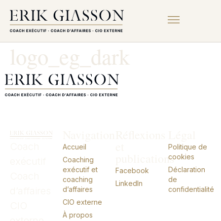
logo_eg_dark
Navigation
Réflexions
Légal
et
Coach
Accueil
Politique de
publications
cookies
exécutif
Coaching
exécutif et
Déclaration
Facebook
Coach
coaching
de
LinkedIn
d’affaires
d’affaires
confidentialité
CIO externe
CIO
À propos
externe