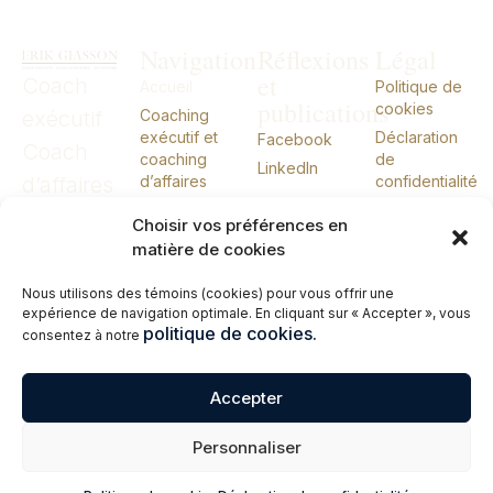
Navigation
Réflexions
Légal
et
Coach
Accueil
Politique de
publications
cookies
exécutif
Coaching
exécutif et
Déclaration
Facebook
Coach
coaching
de
LinkedIn
d’affaires
d’affaires
confidentialité
CIO externe
CIO
Choisir vos préférences en
À propos
externe
matière de cookies
Conférences
Nous utilisons des témoins (cookies) pour vous offrir une
Livres
expérience de navigation optimale. En cliquant sur « Accepter », vous
Me joindre
politique de cookies.
consentez à notre
English
Accepter
© 2026 Erik Giasson – Coach exécutif. Coach d’affaires. CIO externe.
Personnaliser
Tous droits réservés.