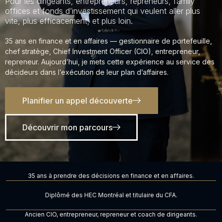
Pour les dirigeants, entrepreneurs, repreneurs, family
offices et fonds d’investissement qui veulent aller plus
vite, plus efficacement, et plus loin.
35 ans en finance et en affaires — gestionnaire de portefeuille,
chef stratège, Chief Investment Officer (CIO), entrepreneur,
repreneur. Aujourd’hui, je mets cette expérience au service des
décideurs dans l’exécution de leur plan d’affaires.
Planifier un appel découverte
Découvrir mon parcours
35 ans à prendre des décisions en finance et en affaires.
Diplômé des HEC Montréal et titulaire du CFA.
Ancien CIO, entrepreneur, repreneur et coach de dirigeants.