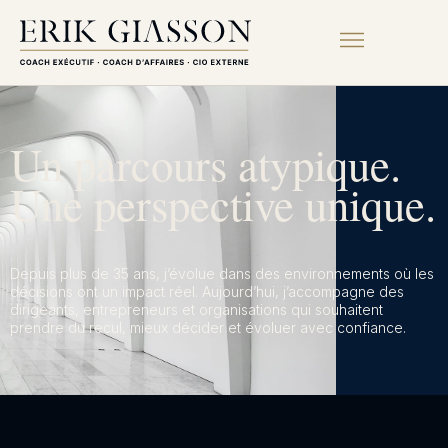
Un parcours atypique.
Une perspective unique.
Depuis plus de 35 ans, j’évolue dans des environnements où les
décisions ont un impact réel. Aujourd’hui, j’accompagne des
dirigeants, entrepreneurs et organisations qui souhaitent
prendre du recul, mieux décider et évoluer avec confiance.