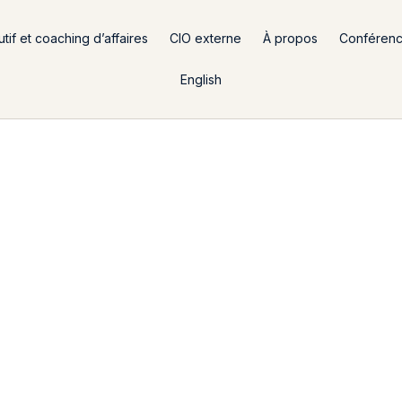
if et coaching d’affaires
CIO externe
À propos
Conféren
English