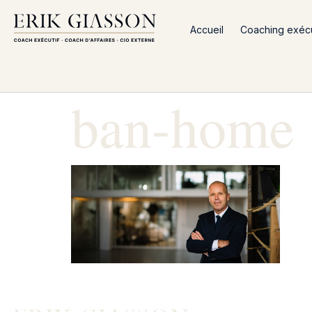
Accueil
Coaching exécut
ban-home