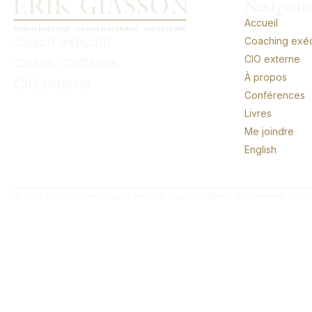
Navigatio
Accueil
Coach exécutif
Coaching exécu
CIO externe
Coach d’affaires
À propos
CIO externe
Conférences
Livres
Me joindre
English
© 2026 Erik Giasson – Coach exécutif. Coach d’affaires. CIO externe. Tous 