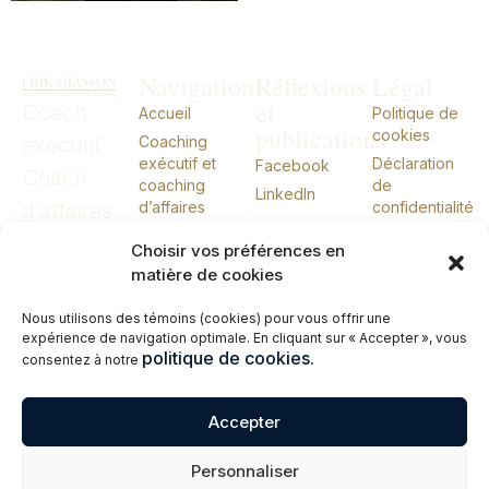
Navigation
Réflexions
Légal
et
Coach
Accueil
Politique de
publications
cookies
exécutif
Coaching
exécutif et
Déclaration
Facebook
Coach
coaching
de
LinkedIn
d’affaires
d’affaires
confidentialité
CIO externe
CIO
Choisir vos préférences en
À propos
externe
matière de cookies
Conférences
Nous utilisons des témoins (cookies) pour vous offrir une
Livres
expérience de navigation optimale. En cliquant sur « Accepter », vous
Me joindre
politique de cookies.
consentez à notre
English
Accepter
© 2026 Erik Giasson – Coach exécutif. Coach d’affaires. CIO externe.
Personnaliser
Tous droits réservés.