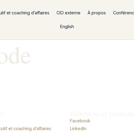
if et coaching d’affaires
CIO externe
À propos
Conféren
English
ode
n
Réflexions et publicat
Facebook
tif et coaching d’affaires
LinkedIn