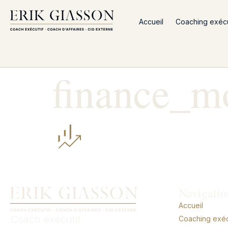
Accueil
Coaching exécut
finance_m
Navigatio
Accueil
Coach exécutif
Coaching exécu