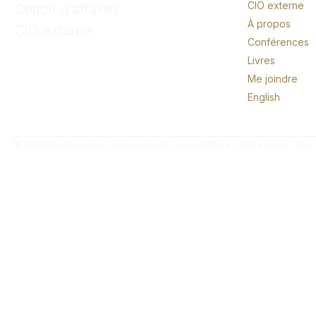
CIO externe
Coach d’affaires
À propos
CIO externe
Conférences
Livres
Me joindre
English
© 2026 Erik Giasson – Coach exécutif. Coach d’affaires. CIO externe. Tous 