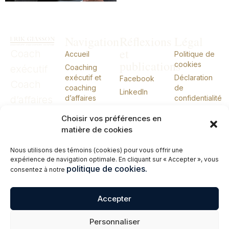
Navigation
Réflexions
Légal
et
Coach
Accueil
Politique de
publications
cookies
exécutif
Coaching
exécutif et
Déclaration
Facebook
Coach
coaching
de
LinkedIn
d’affaires
d’affaires
confidentialité
CIO externe
CIO
Choisir vos préférences en
À propos
externe
matière de cookies
Conférences
Nous utilisons des témoins (cookies) pour vous offrir une
Livres
expérience de navigation optimale. En cliquant sur « Accepter », vous
Me joindre
politique de cookies.
consentez à notre
English
Accepter
© 2026 Erik Giasson – Coach exécutif. Coach d’affaires. CIO externe.
Personnaliser
Tous droits réservés.