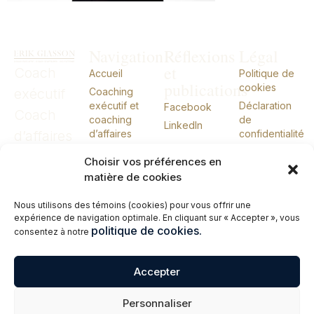
Navigation
Réflexions
Légal
et
Coach
Accueil
Politique de
publications
cookies
exécutif
Coaching
exécutif et
Déclaration
Facebook
Coach
coaching
de
LinkedIn
d’affaires
d’affaires
confidentialité
CIO externe
CIO
Choisir vos préférences en
À propos
externe
matière de cookies
Conférences
Nous utilisons des témoins (cookies) pour vous offrir une
Livres
expérience de navigation optimale. En cliquant sur « Accepter », vous
Me joindre
politique de cookies.
consentez à notre
English
Accepter
© 2026 Erik Giasson – Coach exécutif. Coach d’affaires. CIO externe.
Personnaliser
Tous droits réservés.