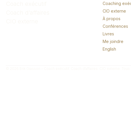
Coach exécutif
Coaching exécu
CIO externe
Coach d’affaires
À propos
CIO externe
Conférences
Livres
Me joindre
English
© 2026 Erik Giasson – Coach exécutif. Coach d’affaires. CIO externe. Tous 