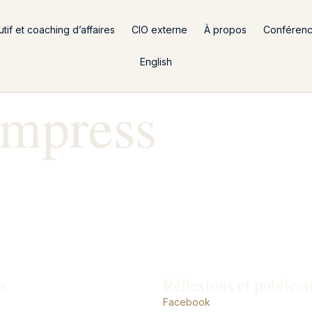
if et coaching d’affaires
CIO externe
À propos
Conféren
English
ompress
n
Réflexions et publicat
Facebook