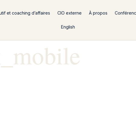
if et coaching d’affaires
CIO externe
À propos
Conféren
English
k_mobile