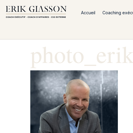
Accueil
Coaching exécut
photo_eri