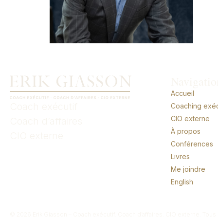
Navigatio
Accueil
Coach exécutif
Coaching exécu
CIO externe
Coach d’affaires
À propos
CIO externe
Conférences
Livres
Me joindre
English
© 2026 Erik Giasson – Coach exécutif. Coach d’affaires. CIO externe. Tous 