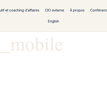
if et coaching d’affaires
CIO externe
À propos
Conféren
English
k_mobile