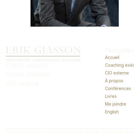
Navigatio
Accueil
Coach exécutif
Coaching exécu
CIO externe
Coach d’affaires
À propos
CIO externe
Conférences
Livres
Me joindre
English
© 2026 Erik Giasson – Coach exécutif. Coach d’affaires. CIO externe. Tous 