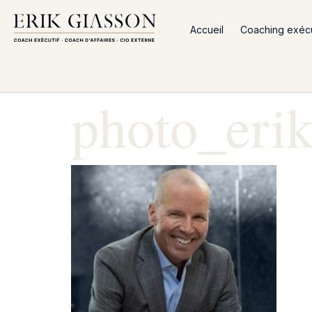
Accueil
Coaching exécut
photo_eri