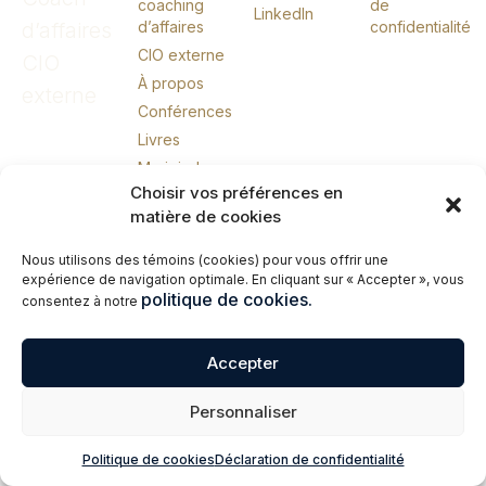
coaching
de
LinkedIn
d’affaires
d’affaires
confidentialité
CIO externe
CIO
À propos
externe
Conférences
Livres
Me joindre
Choisir vos préférences en
English
matière de cookies
Nous utilisons des témoins (cookies) pour vous offrir une
© 2026 Erik Giasson – Coach exécutif. Coach d’affaires. CIO externe.
expérience de navigation optimale. En cliquant sur « Accepter », vous
Tous droits réservés.
politique de cookies.
consentez à notre
Accepter
Personnaliser
Politique de cookies
Déclaration de confidentialité