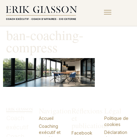
ban-coaching-
compress
Navigation
Réflexions
Légal
et
Coach
Accueil
Politique de
publications
cookies
exécutif
Coaching
exécutif et
Déclaration
Facebook
Coach