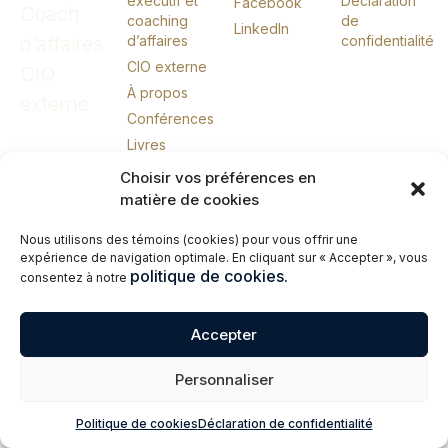
exécutif et
Déclaration
Facebook
Coach
coaching
de
LinkedIn
d’affaires
d’affaires
confidentialité
CIO externe
CIO
À propos
externe
Conférences
Livres
Me joindre
Choisir vos préférences en
English
matière de cookies
Nous utilisons des témoins (cookies) pour vous offrir une
expérience de navigation optimale. En cliquant sur « Accepter », vous
© 2026 Erik Giasson – Coach exécutif. Coach d’affaires. CIO externe.
politique de cookies.
consentez à notre
Tous droits réservés.
Accepter
Personnaliser
Politique de cookies
Déclaration de confidentialité