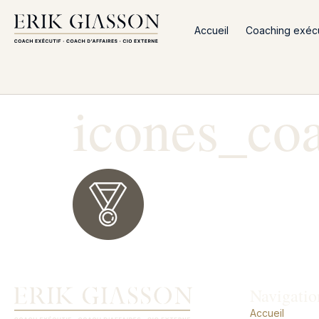
Accueil
Coaching exécut
icones_co
Navigatio
Accueil