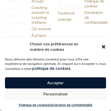
et
Coach
Accueil
Politique de
publications
cookies
exécutif
Coaching
exécutif et
Déclaration
Facebook
Coach
coaching
de
LinkedIn
d’affaires
d’affaires
confidentialité
CIO externe
CIO
À propos
externe
Conférences
Choisir vos préférences en
Livres
matière de cookies
Me joindre
Nous utilisons des témoins (cookies) pour vous offrir une
English
expérience de navigation optimale. En cliquant sur « Accepter », vous
politique de cookies.
consentez à notre
© 2026 Erik Giasson – Coach exécutif. Coach d’affaires. CIO externe.
Tous droits réservés.
Accepter
Personnaliser
Politique de cookies
Déclaration de confidentialité