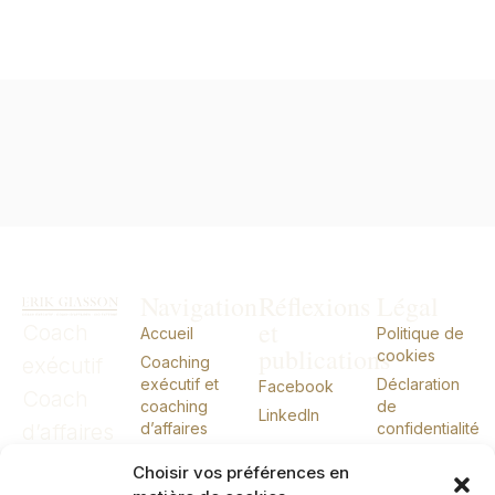
Navigation
Réflexions
Légal
et
Coach
Accueil
Politique de
publications
cookies
exécutif
Coaching
exécutif et
Déclaration
Facebook
Coach
coaching
de
LinkedIn
d’affaires
d’affaires
confidentialité
CIO externe
CIO
Choisir vos préférences en
À propos