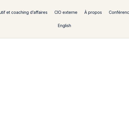
if et coaching d’affaires
CIO externe
À propos
Conféren
English