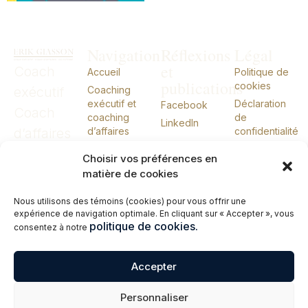
Navigation
Réflexions
Légal
et
Coach
Accueil
Politique de
publications
cookies
exécutif
Coaching
exécutif et
Déclaration
Facebook
Coach
coaching
de
LinkedIn
d’affaires
d’affaires
confidentialité
CIO externe
CIO
Choisir vos préférences en
À propos
externe
matière de cookies
Conférences
Nous utilisons des témoins (cookies) pour vous offrir une
Livres
expérience de navigation optimale. En cliquant sur « Accepter », vous
Me joindre
politique de cookies.
consentez à notre
English
Accepter
© 2026 Erik Giasson – Coach exécutif. Coach d’affaires. CIO externe.
Personnaliser
Tous droits réservés.