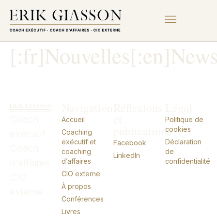
[:fr]Nouvelles[:en]News
Navigation
Réflexions
Légal
et
Coach
Accueil
Politique de
publications
cookies
exécutif
Coaching
exécutif et
Déclaration
Facebook
Coach
coaching
de
LinkedIn
d’affaires
d’affaires
confidentialité
CIO externe
CIO
À propos
externe
Conférences
Livres