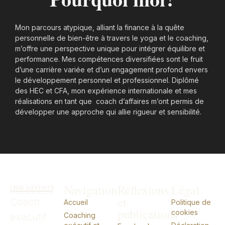
Mon parcours atypique, alliant la finance à la quête
personnelle de bien-être à travers le yoga et le coaching,
m’offre une perspective unique pour intégrer équilibre et
performance. Mes compétences diversifiées sont le fruit
d’une carrière variée et d’un engagement profond envers
le développement personnel et professionnel. Diplômé
des HEC et CFA, mon expérience internationale et mes
réalisations en tant que coach d’affaires m’ont permis de
développer une approche qui allie rigueur et sensibilité.
Navigation
Réflexions
Légal
et
Coach
Accueil
Politique de
publications
cookies
exécutif
Coaching