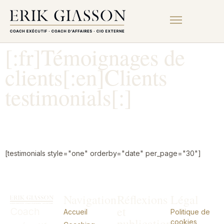
[:fr]Témoignages de
clients[:en]Clients
testimonials[:]
[testimonials style="one" orderby="date" per_page="30"]
Navigation
Réflexions
Légal
et
Coach
Accueil
Politique de
publications
cookies