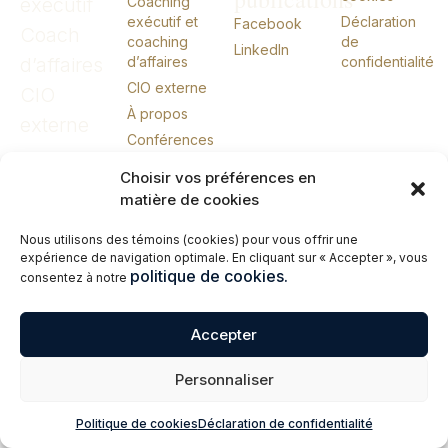
exécutif
Coaching
exécutif et
Déclaration
Facebook
Coach
coaching
de
LinkedIn
d’affaires
d’affaires
confidentialité
CIO externe
CIO
À propos
externe
Conférences
Livres
Choisir vos préférences en
Me joindre
matière de cookies
English
Nous utilisons des témoins (cookies) pour vous offrir une
expérience de navigation optimale. En cliquant sur « Accepter », vous
politique de cookies.
consentez à notre
© 2026 Erik Giasson – Coach exécutif. Coach d’affaires. CIO externe.
Tous droits réservés.
Accepter
Personnaliser
Politique de cookies
Déclaration de confidentialité