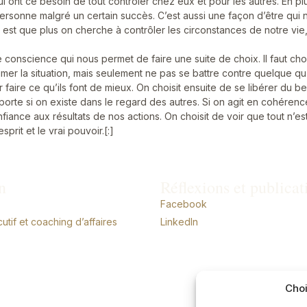
i ont ce besoin de tout contrôler chez eux et pour les autres. En plus
e personne malgré un certain succès. C’est aussi une façon d’être qui
t que plus on cherche à contrôler les circonstances de notre vie, 
 conscience qui nous permet de faire une suite de choix. Il faut ch
imer la situation, mais seulement ne pas se battre contre quelque qu
pour faire ce qu’ils font de mieux. On choisit ensuite de se libérer du
orte si on existe dans le regard des autres. Si on agit en cohéren
r confiance aux résultats de nos actions. On choisit de voir que tout n
prit et le vrai pouvoir.[:]
n
Réflexions et publicat
Facebook
tif et coaching d’affaires
LinkedIn
Choi