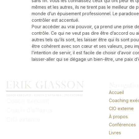
sans fin. Vous les connaissez ceux qui ont peur et qu
mêmes et les autres, ils ne tirent pas le meilleur d
monde d’un épuisement professionnel. Le paradoxe es
contrôler est accentué.
Pour accéder au vrai pouvoir, ça prend une prise de
contrôle. Ce qui ne veut pas dire être d’accord ou a
autres tels qu’ils sont, les laisser être qui ils sont 
être cohérent avec son cœur et ses valeurs, peu imp
l’intention de servir, il est facile de choisir d’avoi
laisser-aller qui se dégage un bien-être, une paix d’es
Navigatio
Accueil
Coach exécutif
Coaching exécu
CIO externe
Coach d’affaires
À propos
CIO externe
Conférences
Livres