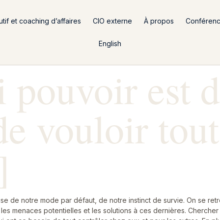
if et coaching d’affaires
CIO externe
À propos
Conféren
English
i pouvoir est 
de vouloir tout
]
se de notre mode par défaut, de notre instinct de survie. On se retrou
les menaces potentielles et les solutions à ces dernières. Chercher 