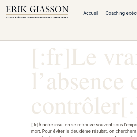
Accueil
Coaching exécut
[:fr]Le vra
l’absence 
contrôler[:
[:fr]À notre insu, on se retrouve souvent sous l’empri
mort. Pour éviter le deuxième résultat, on cherchera 