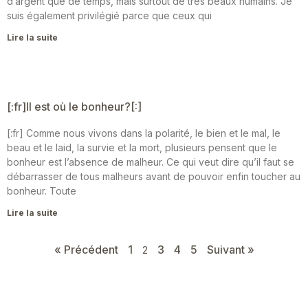
d’argent que de temps, mais surtout de très beaux humains. Je
suis également privilégié parce que ceux qui
Lire la suite
[:fr]Il est où le bonheur?[:]
[:fr] Comme nous vivons dans la polarité, le bien et le mal, le
beau et le laid, la survie et la mort, plusieurs pensent que le
bonheur est l’absence de malheur. Ce qui veut dire qu’il faut se
débarrasser de tous malheurs avant de pouvoir enfin toucher au
bonheur. Toute
Lire la suite
« Précédent
1
3
4
5
Suivant »
2