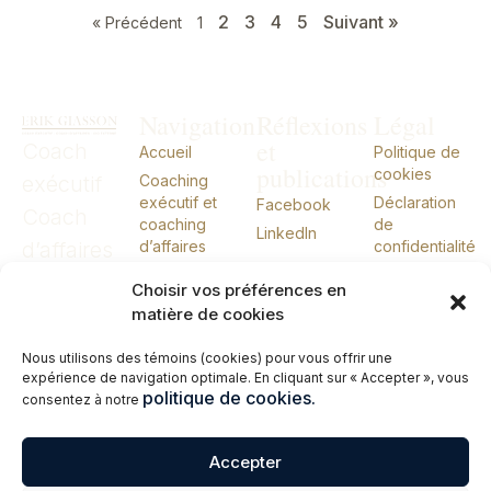
2
3
4
5
Suivant »
« Précédent
1
Navigation
Réflexions
Légal
et
Coach
Accueil
Politique de
publications
cookies
exécutif
Coaching
exécutif et
Déclaration
Facebook
Coach
coaching
de
LinkedIn
d’affaires
d’affaires
confidentialité
CIO externe
CIO
Choisir vos préférences en
À propos
externe
matière de cookies
Conférences
Nous utilisons des témoins (cookies) pour vous offrir une
Livres
expérience de navigation optimale. En cliquant sur « Accepter », vous
Me joindre
politique de cookies.
consentez à notre
English
Accepter
© 2026 Erik Giasson – Coach exécutif. Coach d’affaires. CIO externe.