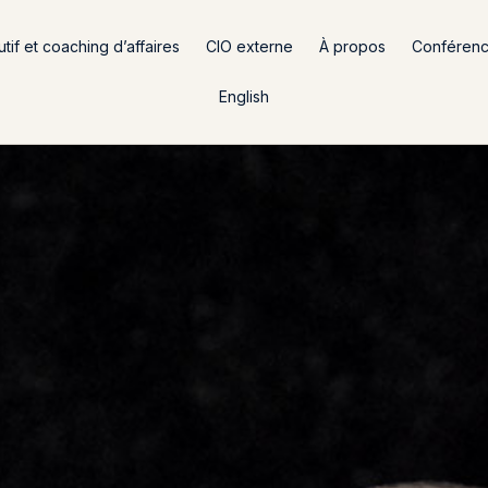
if et coaching d’affaires
CIO externe
À propos
Conféren
English