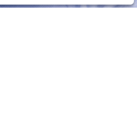
:fr]Le courage de réussir c’est : Vivre[:]