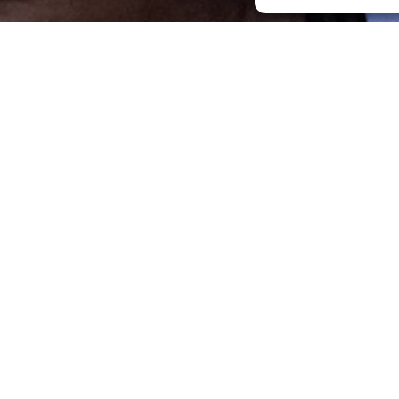
ations
[:fr]J’ai accepté ma mission[:]
[