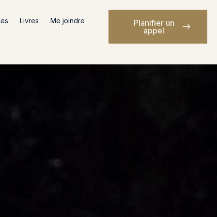
ces
Livres
Me joindre
Planifier un
appel