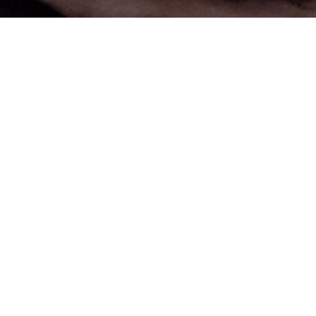
Dernières public
[:fr]Se libérer de ces croyances qui nous limitent[:]